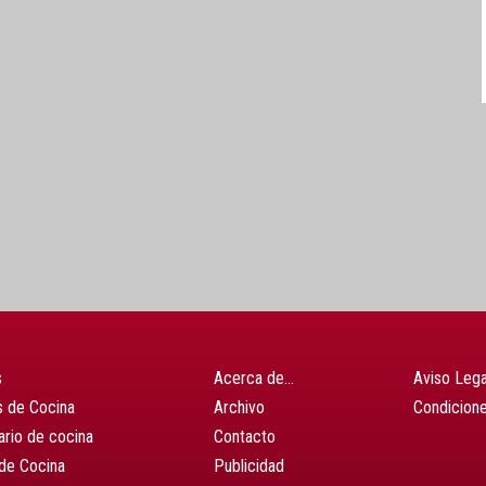
s
Acerca de…
Aviso Lega
 de Cocina
Archivo
Condicion
ario de cocina
Contacto
de Cocina
Publicidad