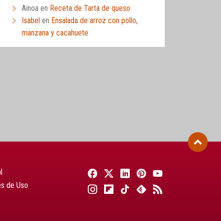
Ainoa
en
Receta de Tarta de queso
Isabel
en
Ensalada de arroz con pollo,
manzana y cacahuete
l
es de Uso