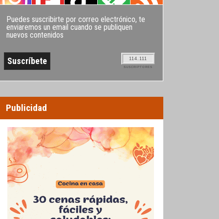
Puedes suscribirte por correo electrónico, te
enviaremos un email cuando se publiquen
nuevos contenidos
114.111
SUSCRIPTORES
er)
,
Vídeos de cocina
Publicidad