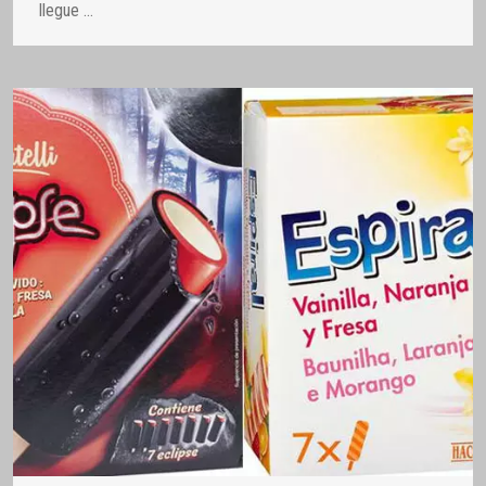
llegue
…