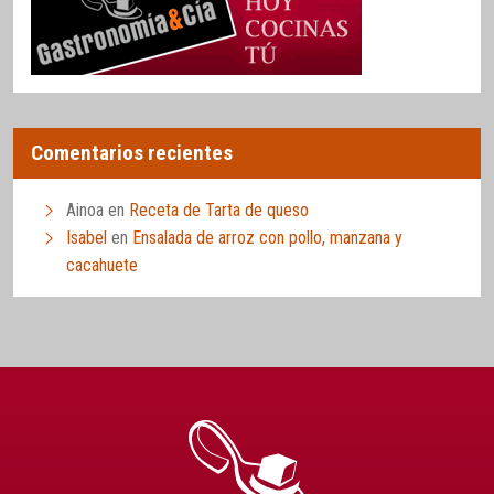
Comentarios recientes
Ainoa
en
Receta de Tarta de queso
Isabel
en
Ensalada de arroz con pollo, manzana y
cacahuete