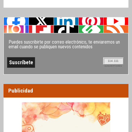
Puedes suscribirte por correo electrónico, te enviaremos un
email cuando se publiquen nuevos contenidos
114.111
SUSCRIPTORES
Publicidad