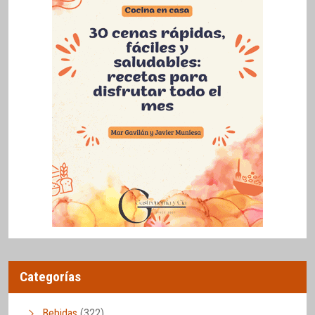
Categorías
Bebidas
(322)