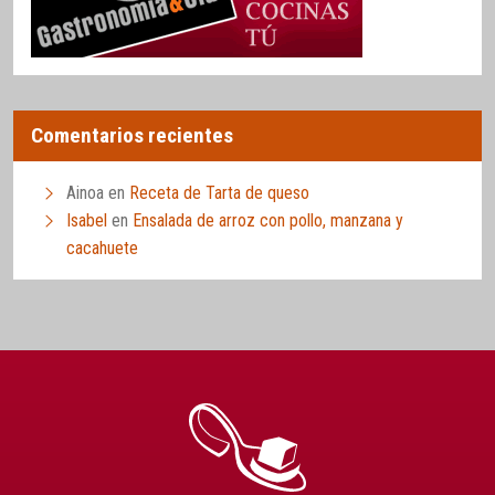
Comentarios recientes
Ainoa
en
Receta de Tarta de queso
Isabel
en
Ensalada de arroz con pollo, manzana y
cacahuete