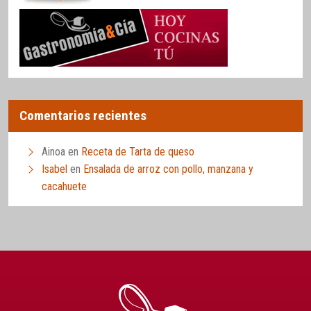
Comentarios recientes
Ainoa
en
Receta de Tarta de queso
Isabel
en
Ensalada de arroz con pollo, manzana y
cacahuete