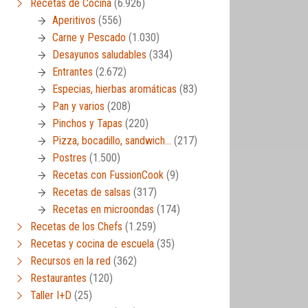
Recetas de Cocina
(6.926)
Aperitivos
(556)
Carne y Pescado
(1.030)
Desayunos saludables
(334)
Entrantes
(2.672)
Especias, hierbas aromáticas
(83)
Pan y varios
(208)
Pinchos y Tapas
(220)
Pizza, bocadillo, sandwich…
(217)
Postres
(1.500)
Recetas con FussionCook
(9)
Recetas de salsas
(317)
Recetas en microondas
(174)
Recetas de los Chefs
(1.259)
Recetas y cocina de escuela
(35)
Recursos en la red
(362)
Restaurantes
(120)
Taller I+D
(25)