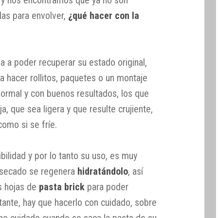
te y nos encontramos que ya no son
rlas para envolver,
¿qué hacer con la
va a poder recuperar su estado original,
ara hacer rollitos, paquetes o un montaje
normal y con buenos resultados, los que
, que sea ligera y que resulte crujiente,
como si se fríe.
ibilidad y por lo tanto su uso, es muy
a secado se regenera
hidratándolo
, así
as hojas de
pasta brick
para poder
tante, hay que hacerlo con cuidado, sobre