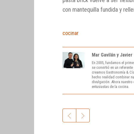
pasta brick vuelve a ser flexib
con mantequilla fundida y relle
cocinar
Mar Gavilán y Javier
En 2005, fundamos el prime
se convirtió en un referent
creamos Gastronomía & Cía
hecho realidad combinar nue
divulgación. Ahora nuestro o
entusiastas de la cocina.