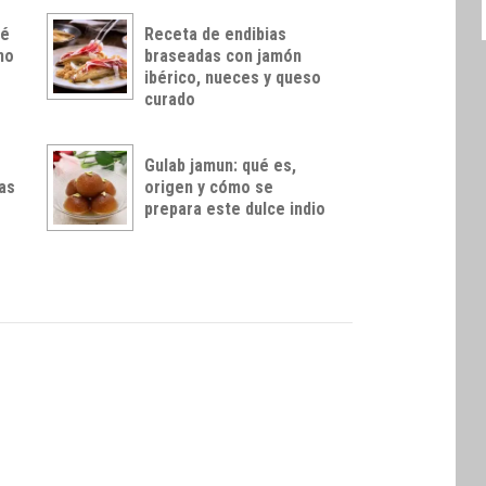
té
Receta de endibias
no
braseadas con jamón
o
ibérico, nueces y queso
curado
Gulab jamun: qué es,
las
origen y cómo se
prepara este dulce indio