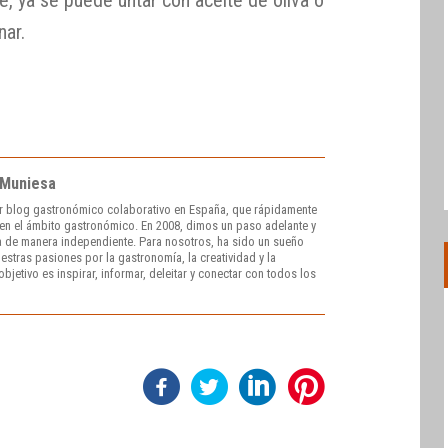
le, ya se puede untar con aceite de oliva o
nar.
 Muniesa
r blog gastronómico colaborativo en España, que rápidamente
e en el ámbito gastronómico. En 2008, dimos un paso adelante y
 de manera independiente. Para nosotros, ha sido un sueño
stras pasiones por la gastronomía, la creatividad y la
bjetivo es inspirar, informar, deleitar y conectar con todos los