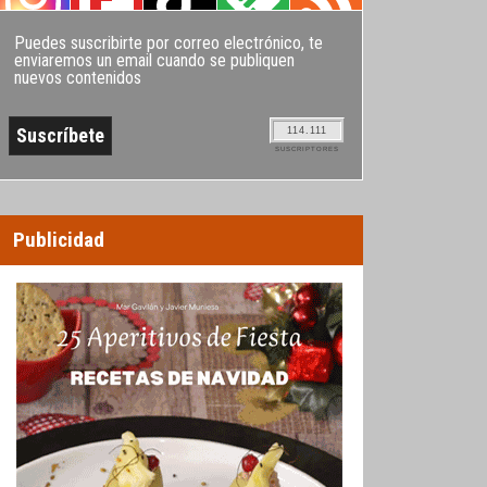
Puedes suscribirte por correo electrónico, te
enviaremos un email cuando se publiquen
nuevos contenidos
114.111
SUSCRIPTORES
Publicidad