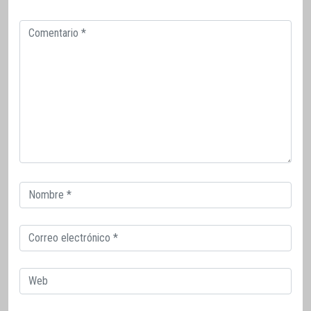
Comentario
Correo
electrónico
Correo
electrónico
Web