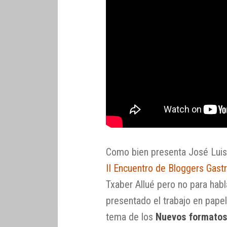
Como bien presenta José Luis 
II Encuentro de Bloggers Gas
Txaber Allué pero no para habl
presentado el trabajo en pape
tema de los
Nuevos formatos