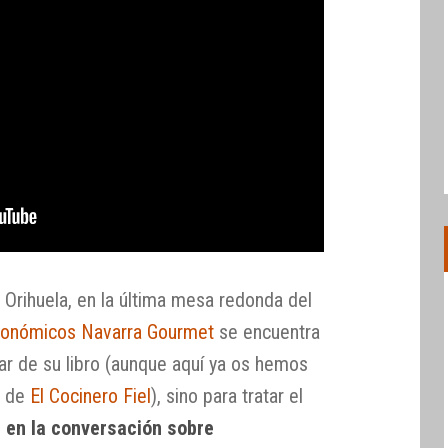
Orihuela, en la última mesa redonda del
tronómicos Navarra Gourmet
se encuentra
ar de su libro (aunque aquí ya os hemos
l de
El Cocinero Fiel
), sino para tratar el
 en la conversación sobre