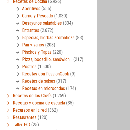
Recetas de Cocina
(6.926)
Aperitivos
(556)
Carne y Pescado
(1.030)
Desayunos saludables
(334)
Entrantes
(2.672)
Especias, hierbas aromáticas
(83)
Pan y varios
(208)
Pinchos y Tapas
(220)
Pizza, bocadillo, sandwich…
(217)
Postres
(1.500)
Recetas con FussionCook
(9)
Recetas de salsas
(317)
Recetas en microondas
(174)
Recetas de los Chefs
(1.259)
Recetas y cocina de escuela
(35)
Recursos en la red
(362)
Restaurantes
(120)
Taller I+D
(25)