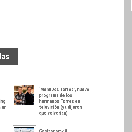
das
‘MenuDos Torres’, nuevo
programa de los
ing
hermanos Torres en
n un
televisión (ya dijeron
o
que volverían)
Gastronomy &