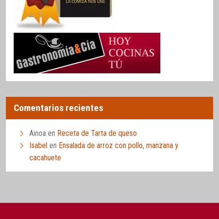
Comentarios recientes
Ainoa
en
Receta de Tarta de queso
Isabel
en
Ensalada de arroz con pollo, manzana y
cacahuete