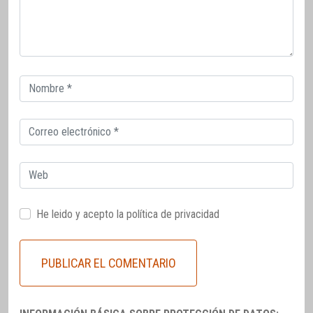
Correo
electrónico
Correo
electrónico
Web
He leido y acepto la
política de privacidad