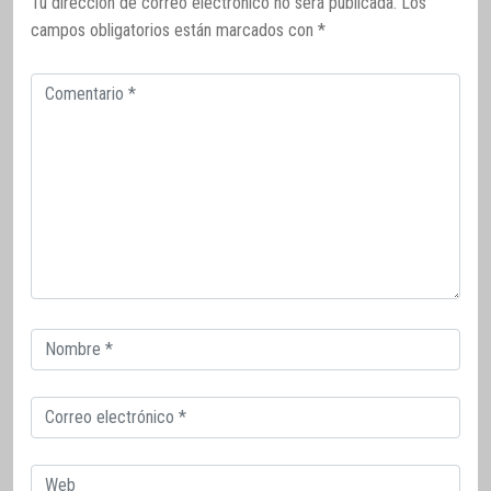
Tu dirección de correo electrónico no será publicada.
Los
campos obligatorios están marcados con
*
Comentario
Correo
electrónico
Correo
electrónico
Web