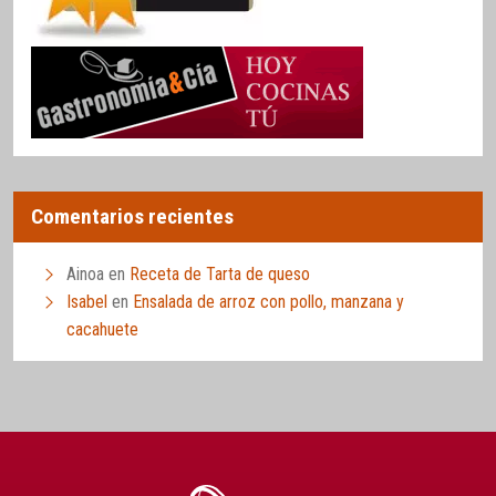
Comentarios recientes
Ainoa
en
Receta de Tarta de queso
Isabel
en
Ensalada de arroz con pollo, manzana y
cacahuete