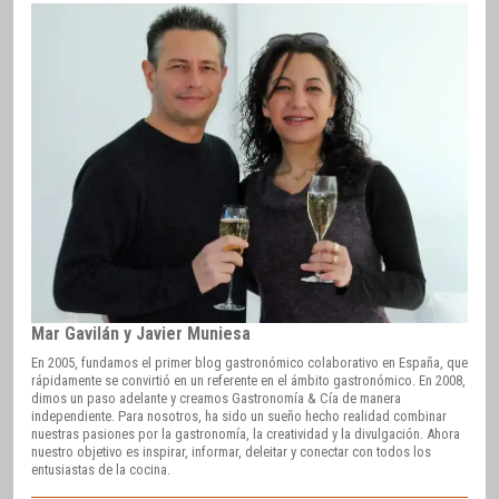
Mar Gavilán y Javier Muniesa
En 2005, fundamos el primer blog gastronómico colaborativo en España, que
rápidamente se convirtió en un referente en el ámbito gastronómico. En 2008,
dimos un paso adelante y creamos Gastronomía & Cía de manera
independiente. Para nosotros, ha sido un sueño hecho realidad combinar
nuestras pasiones por la gastronomía, la creatividad y la divulgación. Ahora
nuestro objetivo es inspirar, informar, deleitar y conectar con todos los
entusiastas de la cocina.