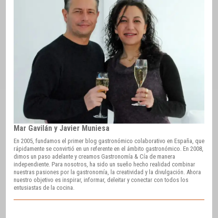
Mar Gavilán y Javier Muniesa
En 2005, fundamos el primer blog gastronómico colaborativo en España, que
rápidamente se convirtió en un referente en el ámbito gastronómico. En 2008,
dimos un paso adelante y creamos Gastronomía & Cía de manera
independiente. Para nosotros, ha sido un sueño hecho realidad combinar
nuestras pasiones por la gastronomía, la creatividad y la divulgación. Ahora
nuestro objetivo es inspirar, informar, deleitar y conectar con todos los
entusiastas de la cocina.