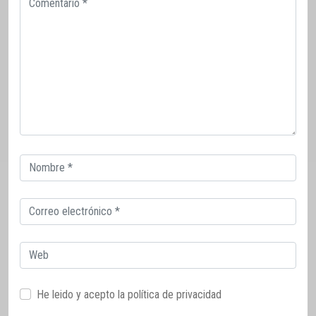
Correo
electrónico
Correo
electrónico
Web
He leido y acepto la
política de privacidad