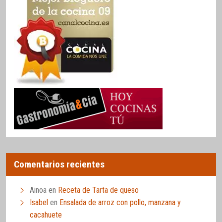
Comentarios recientes
Ainoa
en
Receta de Tarta de queso
Isabel
en
Ensalada de arroz con pollo, manzana y
cacahuete