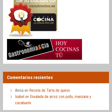
Comentarios recientes
Ainoa
en
Receta de Tarta de queso
Isabel
en
Ensalada de arroz con pollo, manzana y
cacahuete