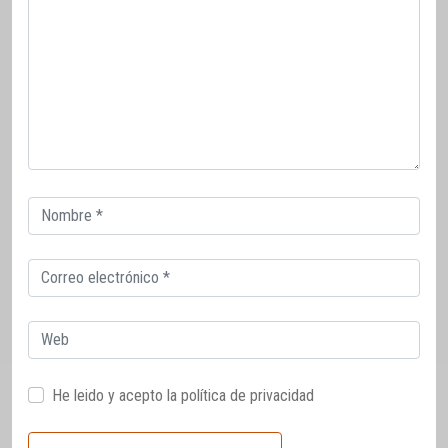
Correo
electrónico
Correo
electrónico
Web
He leido y acepto la
política de privacidad