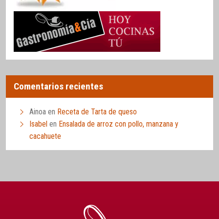
Comentarios recientes
Ainoa
en
Receta de Tarta de queso
Isabel
en
Ensalada de arroz con pollo, manzana y
cacahuete