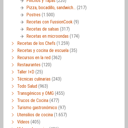
Pinchos y Tapas
(220)
Pizza, bocadillo, sandwich…
(217)
Postres
(1.500)
Recetas con FussionCook
(9)
Recetas de salsas
(317)
Recetas en microondas
(174)
Recetas de los Chefs
(1.259)
Recetas y cocina de escuela
(35)
Recursos en la red
(362)
Restaurantes
(120)
Taller I+D
(25)
Técnicas culinarias
(243)
Todo Salud
(963)
Transgénicos y OMG
(455)
Trucos de Cocina
(477)
Turismo gastronómico
(97)
Utensilios de cocina
(1.657)
Vídeos
(405)