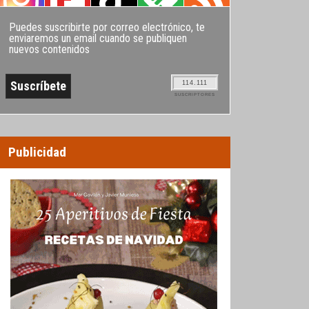
Puedes suscribirte por correo electrónico, te
enviaremos un email cuando se publiquen
nuevos contenidos
114.111
SUSCRIPTORES
Publicidad