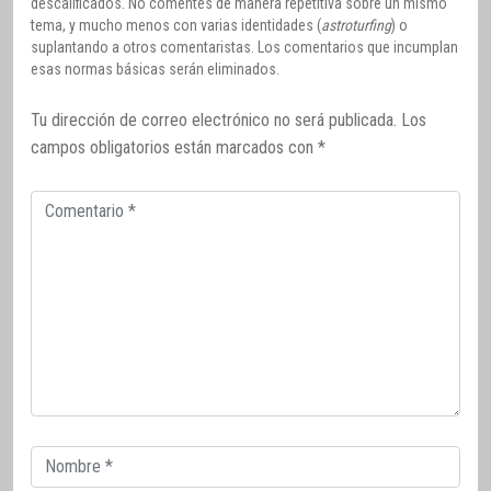
descalificados. No comentes de manera repetitiva sobre un mismo
tema, y mucho menos con varias identidades (
astroturfing
) o
suplantando a otros comentaristas. Los comentarios que incumplan
esas normas básicas serán eliminados.
Tu dirección de correo electrónico no será publicada.
Los
campos obligatorios están marcados con
*
Comentario
Correo
electrónico