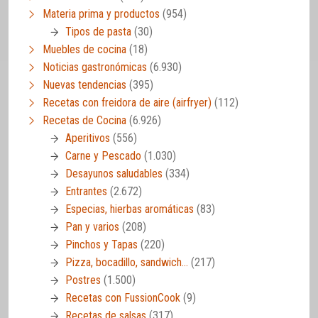
Materia prima y productos
(954)
Tipos de pasta
(30)
Muebles de cocina
(18)
Noticias gastronómicas
(6.930)
Nuevas tendencias
(395)
Recetas con freidora de aire (airfryer)
(112)
Recetas de Cocina
(6.926)
Aperitivos
(556)
Carne y Pescado
(1.030)
Desayunos saludables
(334)
Entrantes
(2.672)
Especias, hierbas aromáticas
(83)
Pan y varios
(208)
Pinchos y Tapas
(220)
Pizza, bocadillo, sandwich…
(217)
Postres
(1.500)
Recetas con FussionCook
(9)
Recetas de salsas
(317)