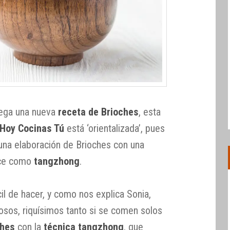
llega una nueva
receta de Brioches
, esta
Hoy Cocinas Tú
está ‘orientalizada’, pues
una elaboración de Brioches con una
oce como
tangzhong
.
il de hacer, y como nos explica Sonia,
sos, riquísimos tanto si se comen solos
ches
con la
técnica tangzhong
, que