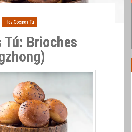
Hoy Cocinas Tú
 Tú: Brioches
ngzhong)