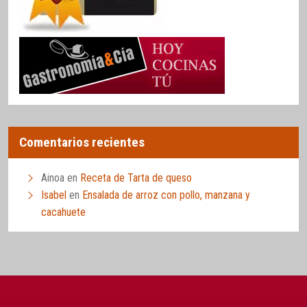
Comentarios recientes
Ainoa
en
Receta de Tarta de queso
Isabel
en
Ensalada de arroz con pollo, manzana y
cacahuete