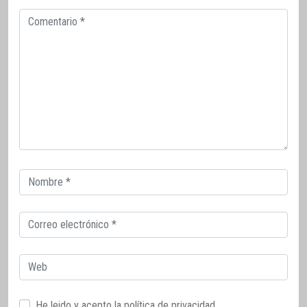
Comentario
Correo
electrónico
Correo
electrónico
Web
He leido y acepto la
política de privacidad