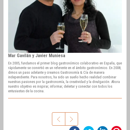
Mar Gavilán y Javier Muniesa
En 2005, fundamos el primer blog gastronómico colaborativo en España, que
rápidamente se convirtió en un referente en el ámbito gastronómico. En 2008,
dimos un paso adelante y creamos Gastronomía & Cía de manera
independiente. Para nosotros, ha sido un sueño hecho realidad combinar
nuestras pasiones por la gastronomía, la creatividad y la divulgación. Ahora
nuestro objetivo es inspirar, informar, deleitar y conectar con todos los
entusiastas de la cocina.