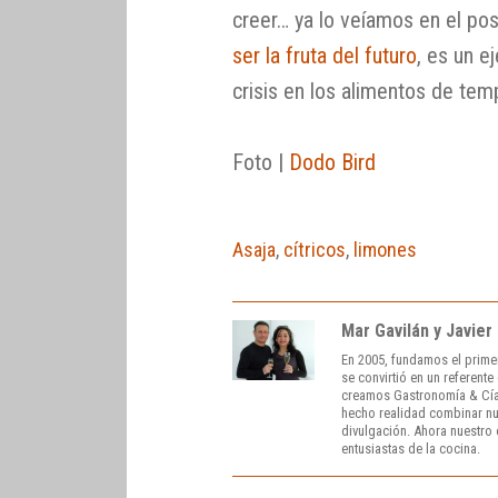
creer… ya lo veíamos en el po
ser la fruta del futuro
, es un 
crisis en los alimentos de tem
Foto |
Dodo Bird
Asaja
,
cítricos
,
limones
Mar Gavilán y Javier
En 2005, fundamos el prime
se convirtió en un referent
creamos Gastronomía & Cía
hecho realidad combinar nue
divulgación. Ahora nuestro o
entusiastas de la cocina.