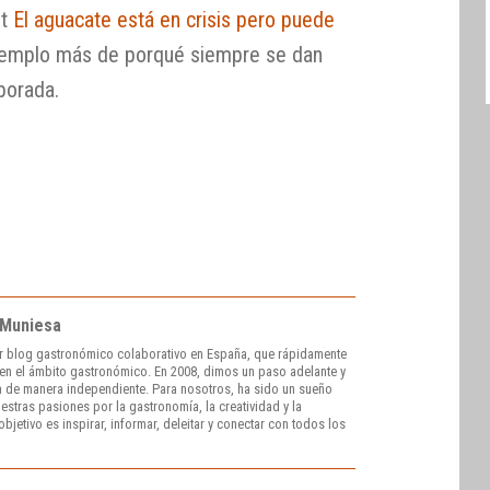
st
El aguacate está en crisis pero puede
ejemplo más de porqué siempre se dan
porada.
 Muniesa
r blog gastronómico colaborativo en España, que rápidamente
e en el ámbito gastronómico. En 2008, dimos un paso adelante y
 de manera independiente. Para nosotros, ha sido un sueño
stras pasiones por la gastronomía, la creatividad y la
bjetivo es inspirar, informar, deleitar y conectar con todos los