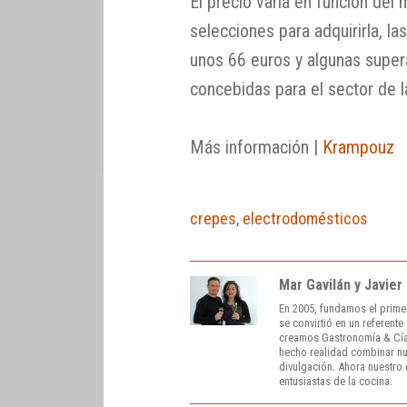
El precio varía en función del
selecciones para adquirirla, 
unos 66 euros y algunas super
concebidas para el sector de l
Más información |
Krampouz
crepes
,
electrodomésticos
Mar Gavilán y Javier
En 2005, fundamos el prime
se convirtió en un referent
creamos Gastronomía & Cía
hecho realidad combinar nue
divulgación. Ahora nuestro o
entusiastas de la cocina.