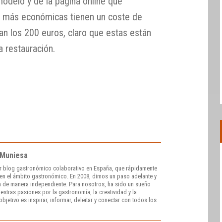
 modelo y de la página online que
las más económicas tienen un coste de
an los 200 euros, claro que estas están
a restauración.
 Muniesa
r blog gastronómico colaborativo en España, que rápidamente
e en el ámbito gastronómico. En 2008, dimos un paso adelante y
 de manera independiente. Para nosotros, ha sido un sueño
stras pasiones por la gastronomía, la creatividad y la
bjetivo es inspirar, informar, deleitar y conectar con todos los