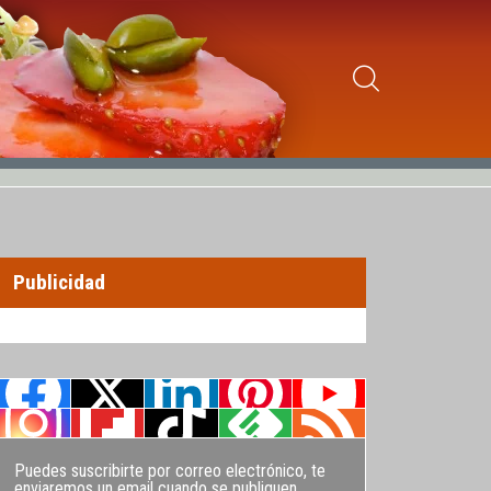
Publicidad
Puedes suscribirte por correo electrónico, te
enviaremos un email cuando se publiquen