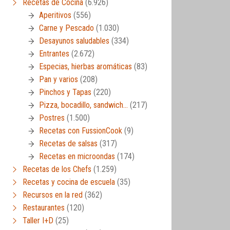
Recetas de Cocina
(6.926)
Aperitivos
(556)
Carne y Pescado
(1.030)
Desayunos saludables
(334)
Entrantes
(2.672)
Especias, hierbas aromáticas
(83)
Pan y varios
(208)
Pinchos y Tapas
(220)
Pizza, bocadillo, sandwich…
(217)
Postres
(1.500)
Recetas con FussionCook
(9)
Recetas de salsas
(317)
Recetas en microondas
(174)
Recetas de los Chefs
(1.259)
Recetas y cocina de escuela
(35)
Recursos en la red
(362)
Restaurantes
(120)
Taller I+D
(25)