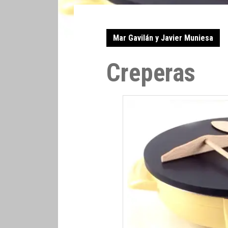
Mar Gavilán y Javier Muniesa
Creperas