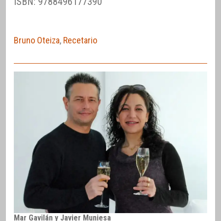
ISBN: 9788496177390
Bruno Oteiza
,
Recetario
Mar Gavilán y Javier Muniesa