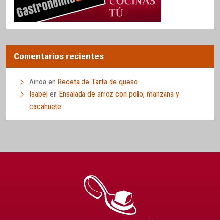
Comentarios recientes
Ainoa
en
Receta de Tarta de queso
Isabel
en
Ensalada de arroz con pollo, manzana y
cacahuete