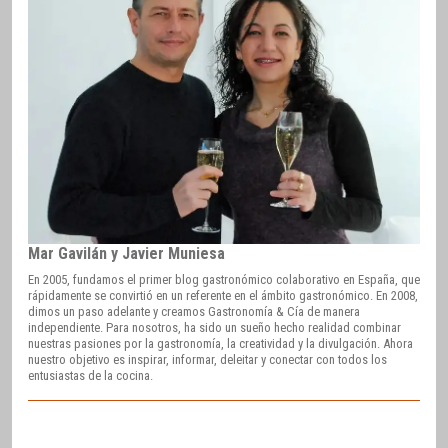
Mar Gavilán y Javier Muniesa
En 2005, fundamos el primer blog gastronómico colaborativo en España, que
rápidamente se convirtió en un referente en el ámbito gastronómico. En 2008,
dimos un paso adelante y creamos Gastronomía & Cía de manera
independiente. Para nosotros, ha sido un sueño hecho realidad combinar
nuestras pasiones por la gastronomía, la creatividad y la divulgación. Ahora
nuestro objetivo es inspirar, informar, deleitar y conectar con todos los
entusiastas de la cocina.