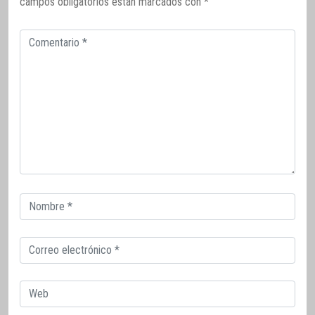
campos obligatorios están marcados con
*
Comentario
Correo
electrónico
Correo
electrónico
Web