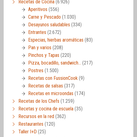
Recetas de Cocina
(6.926)
Aperitivos
(556)
Carne y Pescado
(1.030)
Desayunos saludables
(334)
Entrantes
(2.672)
Especias, hierbas aromáticas
(83)
Pan y varios
(208)
Pinchos y Tapas
(220)
Pizza, bocadillo, sandwich…
(217)
Postres
(1.500)
Recetas con FussionCook
(9)
Recetas de salsas
(317)
Recetas en microondas
(174)
Recetas de los Chefs
(1.259)
Recetas y cocina de escuela
(35)
Recursos en la red
(362)
Restaurantes
(120)
Taller I+D
(25)