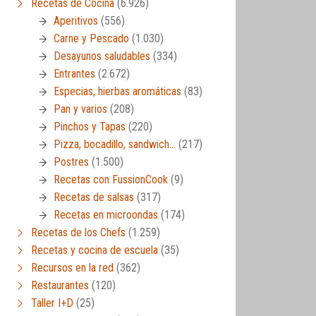
Recetas de Cocina
(6.926)
Aperitivos
(556)
Carne y Pescado
(1.030)
Desayunos saludables
(334)
Entrantes
(2.672)
Especias, hierbas aromáticas
(83)
Pan y varios
(208)
Pinchos y Tapas
(220)
Pizza, bocadillo, sandwich…
(217)
Postres
(1.500)
Recetas con FussionCook
(9)
Recetas de salsas
(317)
Recetas en microondas
(174)
Recetas de los Chefs
(1.259)
Recetas y cocina de escuela
(35)
Recursos en la red
(362)
Restaurantes
(120)
Taller I+D
(25)