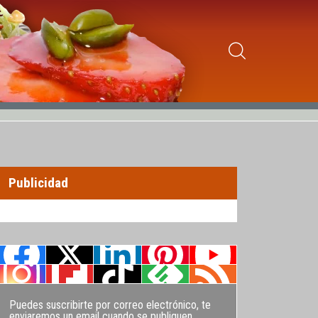
Publicidad
Puedes suscribirte por correo electrónico, te
enviaremos un email cuando se publiquen