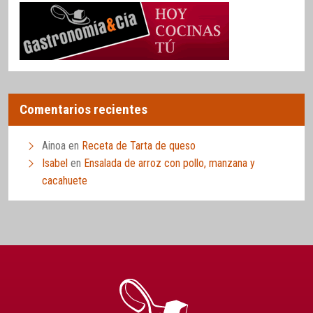
Comentarios recientes
Ainoa
en
Receta de Tarta de queso
Isabel
en
Ensalada de arroz con pollo, manzana y
cacahuete