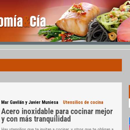
Mar Gavilán y Javier Muniesa
Utensilios de cocina
Acero inoxidable para cocinar mejor
y con más tranquilidad
Hay utensilios que te invitan a cocinar, y otros que te obligan a