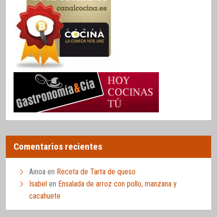
Comentarios recientes
Ainoa
en
Receta de Tarta de queso
Isabel
en
Ensalada de arroz con pollo, manzana y
cacahuete