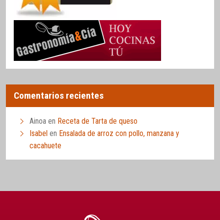
Comentarios recientes
Ainoa
en
Receta de Tarta de queso
Isabel
en
Ensalada de arroz con pollo, manzana y
cacahuete