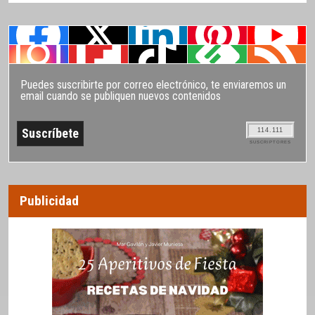
Puedes suscribirte por correo electrónico, te enviaremos un
email cuando se publiquen nuevos contenidos
114.111
SUSCRIPTORES
Publicidad