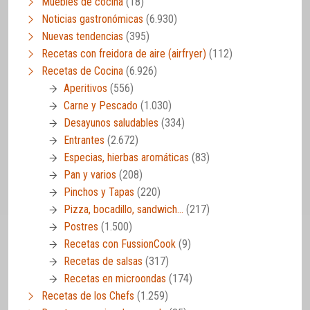
Muebles de cocina
(18)
Noticias gastronómicas
(6.930)
Nuevas tendencias
(395)
Recetas con freidora de aire (airfryer)
(112)
Recetas de Cocina
(6.926)
Aperitivos
(556)
Carne y Pescado
(1.030)
Desayunos saludables
(334)
Entrantes
(2.672)
Especias, hierbas aromáticas
(83)
Pan y varios
(208)
Pinchos y Tapas
(220)
Pizza, bocadillo, sandwich…
(217)
Postres
(1.500)
Recetas con FussionCook
(9)
Recetas de salsas
(317)
Recetas en microondas
(174)
Recetas de los Chefs
(1.259)