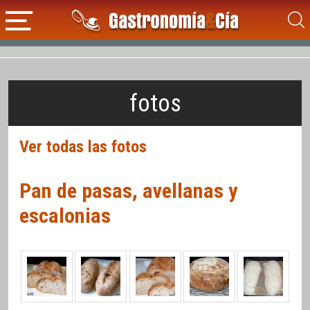
fotos
Ver todas las fotos
Pan de pasas, avellanas y
escalonias