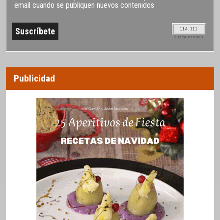
email cuando se publiquen nuevos contenidos
114.111
SUSCRIPTORES
Publicidad