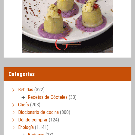
Categorías
Bebidas
(322)
Recetas de Cócteles
(33)
Chefs
(703)
Diccionario de cocina
(800)
Dónde comprar
(124)
Enología
(1.141)
Bodegas
(13)