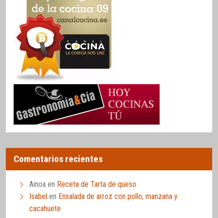
Comentarios recientes
Ainoa
en
Receta de Tarta de queso
Isabel
en
Ensalada de arroz con pollo, manzana y
cacahuete