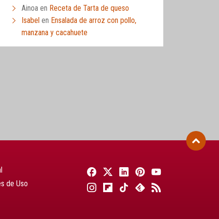
Ainoa
en
Receta de Tarta de queso
Isabel
en
Ensalada de arroz con pollo,
manzana y cacahuete
l
es de Uso