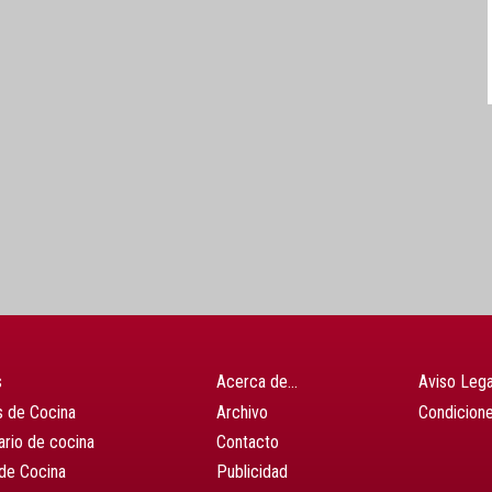
s
Acerca de…
Aviso Lega
 de Cocina
Archivo
Condicion
ario de cocina
Contacto
de Cocina
Publicidad