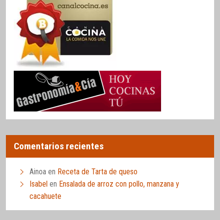
Comentarios recientes
Ainoa
en
Receta de Tarta de queso
Isabel
en
Ensalada de arroz con pollo, manzana y
cacahuete