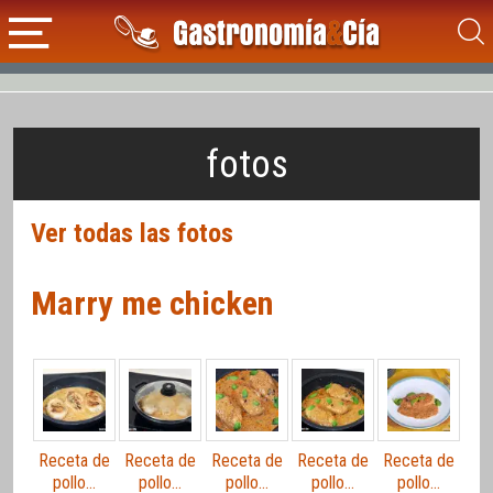
fotos
Ver todas las fotos
Marry me chicken
Receta de
Receta de
Receta de
Receta de
Receta de
pollo…
pollo…
pollo…
pollo…
pollo…