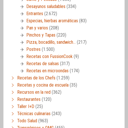
Desayunos saludables
(334)
Entrantes
(2.672)
Especias, hierbas aromáticas
(83)
Pan y varios
(208)
Pinchos y Tapas
(220)
Pizza, bocadillo, sandwich…
(217)
Postres
(1.500)
Recetas con FussionCook
(9)
Recetas de salsas
(317)
Recetas en microondas
(174)
Recetas de los Chefs
(1.259)
Recetas y cocina de escuela
(35)
Recursos en la red
(362)
Restaurantes
(120)
Taller I+D
(25)
Técnicas culinarias
(243)
Todo Salud
(963)
Transgénicos y OMG
(455)