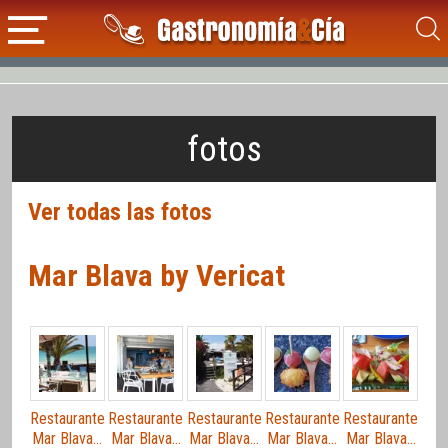
fotos
Ver todas las fotos
Mar Blava by Vericat
Restaurante
Restaurante
Restaurante
Restaurante
Restaurante
Mar Blava…
Mar Blava…
Mar Blava…
Mar Blava…
Mar Blava…