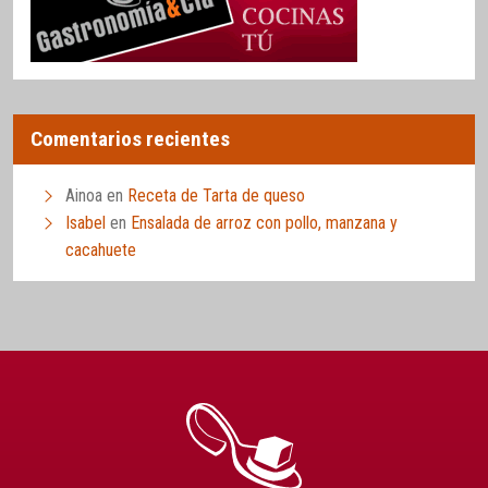
Comentarios recientes
Ainoa
en
Receta de Tarta de queso
Isabel
en
Ensalada de arroz con pollo, manzana y
cacahuete