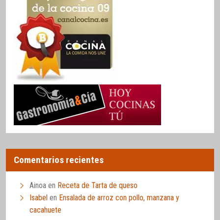
Comentarios recientes
Ainoa
en
Receta de Tarta de queso
Isabel
en
Ensalada de arroz con pollo, manzana y
cacahuete