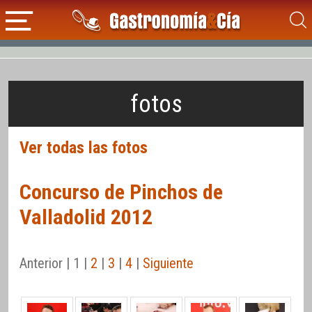
fotos
Ver todas las fotos
Concurso de Pinchos de
Valladolid 2012
Anterior | 1 |
2
|
3
|
4
|
Siguiente