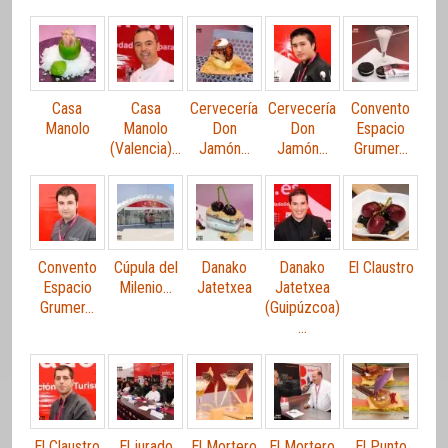
Casa
Casa
Cervecería
Cervecería
Convento
Manolo
Manolo
Don
Don
Espacio
(Valencia)…
Jamón…
Jamón…
Grumer…
Convento
Cúpula del
Danako
Danako
El Claustro
Espacio
Milenio…
Jatetxea
Jatetxea
Grumer…
(Guipúzcoa)
…
El Claustro
El jurado
El Mortero
El Mortero
El Punto