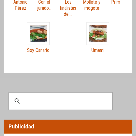
Antonio
Con el
Los
Mollete y
Prim
Pérez
jurado…
finalistas
mogote
del…
Soy Canario
Umami
Publicidad