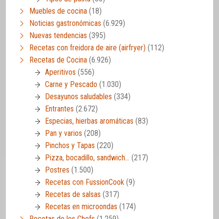
Muebles de cocina
(18)
Noticias gastronómicas
(6.929)
Nuevas tendencias
(395)
Recetas con freidora de aire (airfryer)
(112)
Recetas de Cocina
(6.926)
Aperitivos
(556)
Carne y Pescado
(1.030)
Desayunos saludables
(334)
Entrantes
(2.672)
Especias, hierbas aromáticas
(83)
Pan y varios
(208)
Pinchos y Tapas
(220)
Pizza, bocadillo, sandwich…
(217)
Postres
(1.500)
Recetas con FussionCook
(9)
Recetas de salsas
(317)
Recetas en microondas
(174)
Recetas de los Chefs
(1.259)