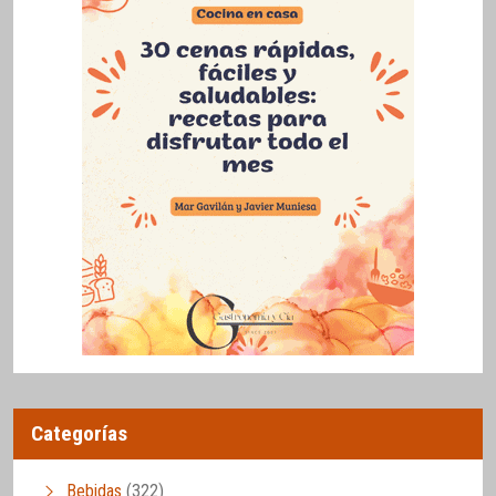
Categorías
Bebidas
(322)