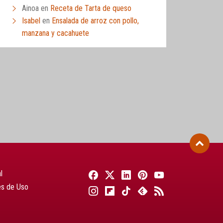
Ainoa
en
Receta de Tarta de queso
Isabel
en
Ensalada de arroz con pollo,
manzana y cacahuete
l
es de Uso