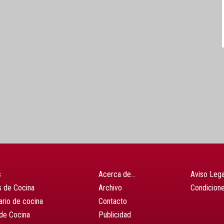
s
Acerca de…
Aviso Lega
 de Cocina
Archivo
Condicion
ario de cocina
Contacto
de Cocina
Publicidad