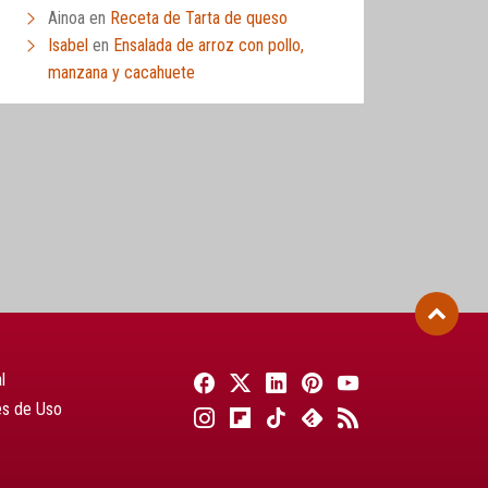
Ainoa
en
Receta de Tarta de queso
Isabel
en
Ensalada de arroz con pollo,
manzana y cacahuete
l
es de Uso