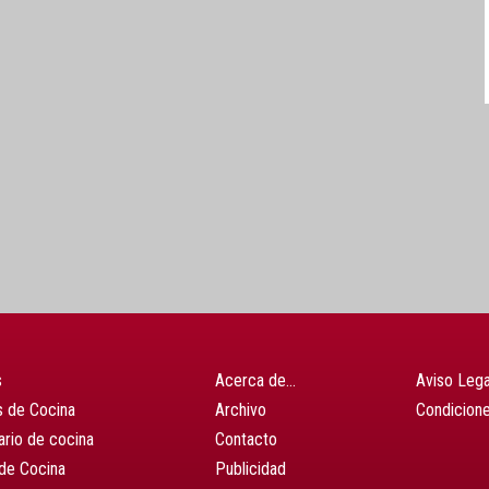
s
Acerca de…
Aviso Lega
 de Cocina
Archivo
Condicion
ario de cocina
Contacto
de Cocina
Publicidad