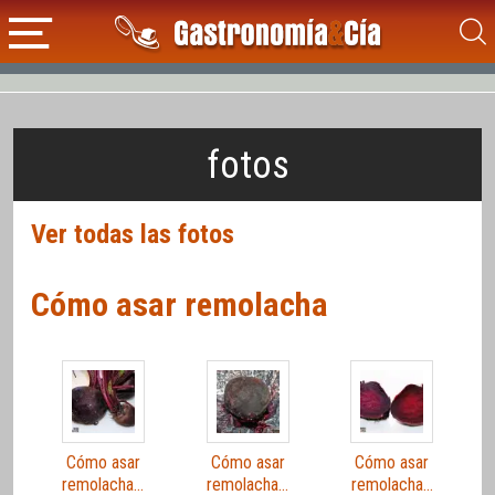
fotos
Ver todas las fotos
Cómo asar remolacha
Cómo asar
Cómo asar
Cómo asar
remolacha…
remolacha…
remolacha…