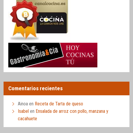
Comentarios recientes
Ainoa
en
Receta de Tarta de queso
Isabel
en
Ensalada de arroz con pollo, manzana y
cacahuete