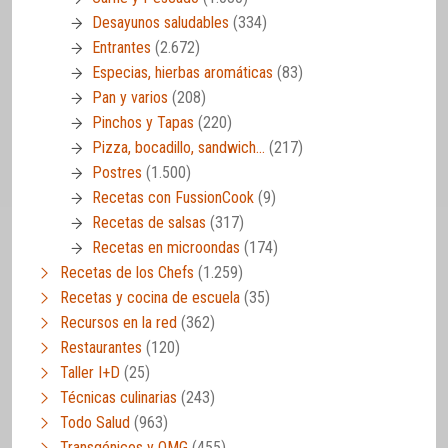
Desayunos saludables
(334)
Entrantes
(2.672)
Especias, hierbas aromáticas
(83)
Pan y varios
(208)
Pinchos y Tapas
(220)
Pizza, bocadillo, sandwich…
(217)
Postres
(1.500)
Recetas con FussionCook
(9)
Recetas de salsas
(317)
Recetas en microondas
(174)
Recetas de los Chefs
(1.259)
Recetas y cocina de escuela
(35)
Recursos en la red
(362)
Restaurantes
(120)
Taller I+D
(25)
Técnicas culinarias
(243)
Todo Salud
(963)
Transgénicos y OMG
(455)