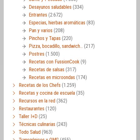
Desayunos saludables
(334)
Entrantes
(2.672)
Especias, hierbas aromáticas
(83)
Pan y varios
(208)
Pinchos y Tapas
(220)
Pizza, bocadillo, sandwich…
(217)
Postres
(1.500)
Recetas con FussionCook
(9)
Recetas de salsas
(317)
Recetas en microondas
(174)
Recetas de los Chefs
(1.259)
Recetas y cocina de escuela
(35)
Recursos en la red
(362)
Restaurantes
(120)
Taller I+D
(25)
Técnicas culinarias
(243)
Todo Salud
(963)
Transgénicos y OMG
(455)