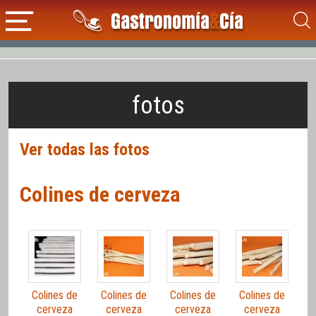
fotos
Ver todas las fotos
Colines de cerveza
Colines de
Colines de
Colines de
Colines de
cerveza
cerveza
cerveza
cerveza