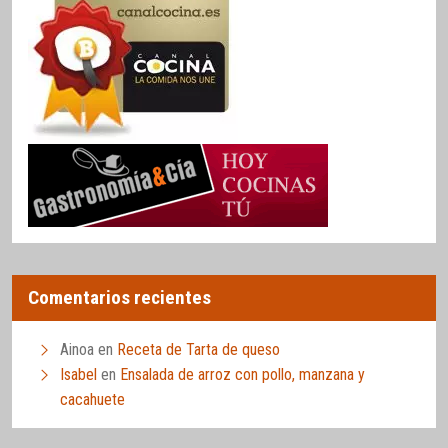
Comentarios recientes
Ainoa
en
Receta de Tarta de queso
Isabel
en
Ensalada de arroz con pollo, manzana y
cacahuete