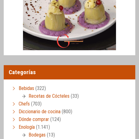
Categorías
Bebidas
(322)
Recetas de Cócteles
(33)
Chefs
(703)
Diccionario de cocina
(800)
Dónde comprar
(124)
Enología
(1.141)
Bodegas
(13)