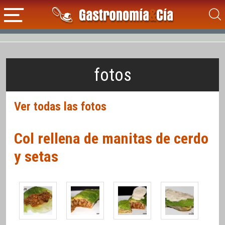
fotos
Ver todas las fotos
Col rellena de manitas de cerdo
y setas