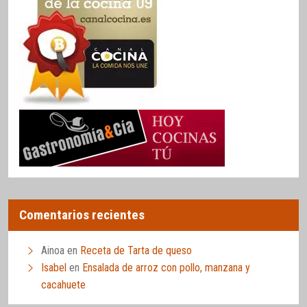
Comentarios recientes
Ainoa
en
Receta de Tarta de queso
Isabel
en
Ensalada de arroz con pollo, manzana y
cacahuete