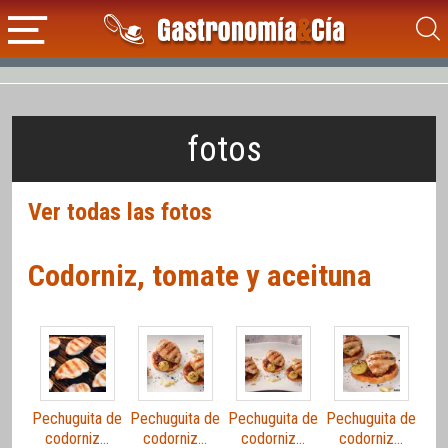
fotos
Ver todas las fotos
Codorniz, tomate y aceituna
Pechuguita de
Pechuguita de
Pechuguita de
Pechuguita de
codorniz…
codorniz…
codorniz…
codorniz…