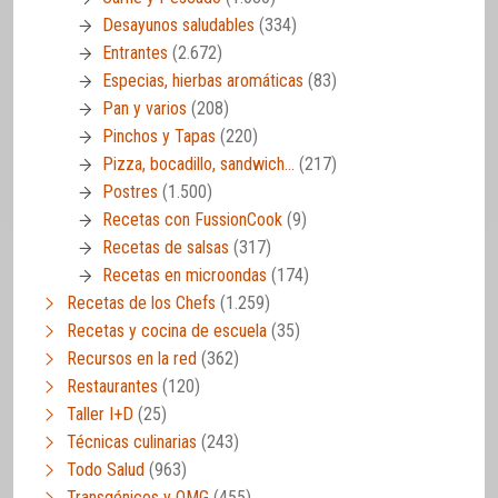
Desayunos saludables
(334)
Entrantes
(2.672)
Especias, hierbas aromáticas
(83)
Pan y varios
(208)
Pinchos y Tapas
(220)
Pizza, bocadillo, sandwich…
(217)
Postres
(1.500)
Recetas con FussionCook
(9)
Recetas de salsas
(317)
Recetas en microondas
(174)
Recetas de los Chefs
(1.259)
Recetas y cocina de escuela
(35)
Recursos en la red
(362)
Restaurantes
(120)
Taller I+D
(25)
Técnicas culinarias
(243)
Todo Salud
(963)
Transgénicos y OMG
(455)