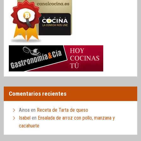
Comentarios recientes
Ainoa
en
Receta de Tarta de queso
Isabel
en
Ensalada de arroz con pollo, manzana y
cacahuete