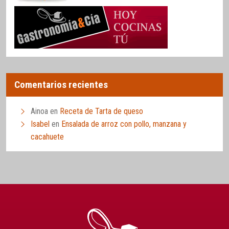
Comentarios recientes
Ainoa
en
Receta de Tarta de queso
Isabel
en
Ensalada de arroz con pollo, manzana y
cacahuete