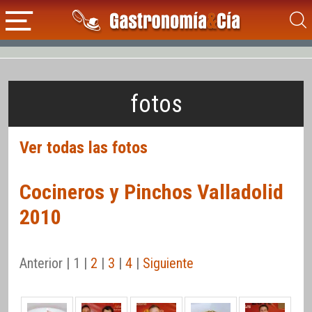
fotos
Ver todas las fotos
Cocineros y Pinchos Valladolid
2010
Anterior | 1 |
2
|
3
|
4
|
Siguiente