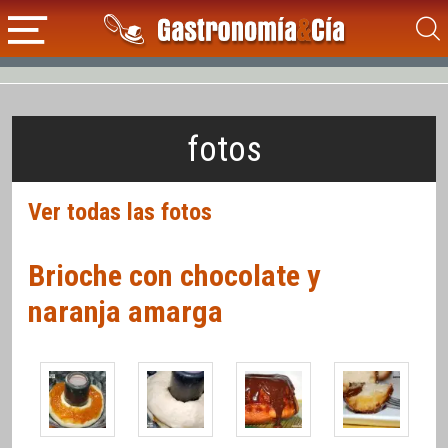
fotos
Ver todas las fotos
Brioche con chocolate y
naranja amarga