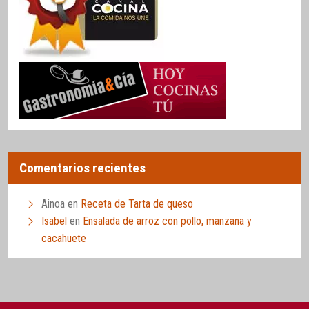
Comentarios recientes
Ainoa
en
Receta de Tarta de queso
Isabel
en
Ensalada de arroz con pollo, manzana y
cacahuete