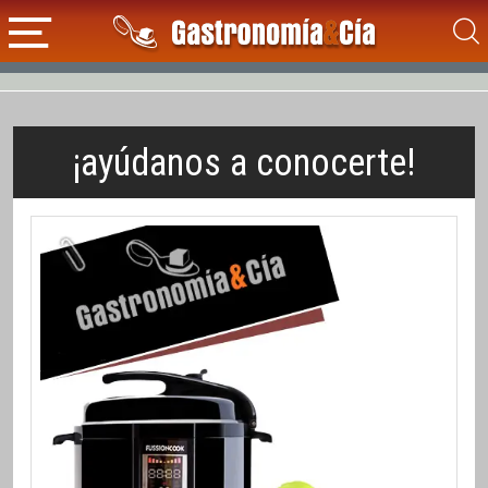
¡ayúdanos a conocerte!