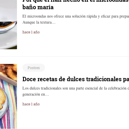
baño maría
El microondas nos ofrece una solución rápida y eficaz para prepa
Aunque la textura…
hace 1 año
Postres
Doce recetas de dulces tradicionales p
Los dulces tradicionales son una parte esencial de la celebración
generación en…
hace 1 año