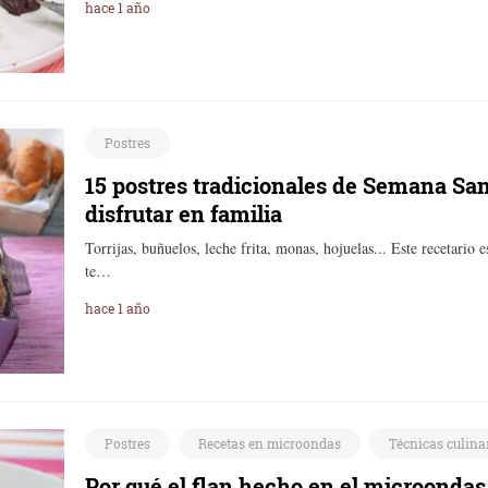
hace 1 año
Postres
15 postres tradicionales de Semana San
disfrutar en familia
Torrijas, buñuelos, leche frita, monas, hojuelas... Este recetario 
te…
hace 1 año
Postres
Recetas en microondas
Técnicas culina
Por qué el flan hecho en el microondas 