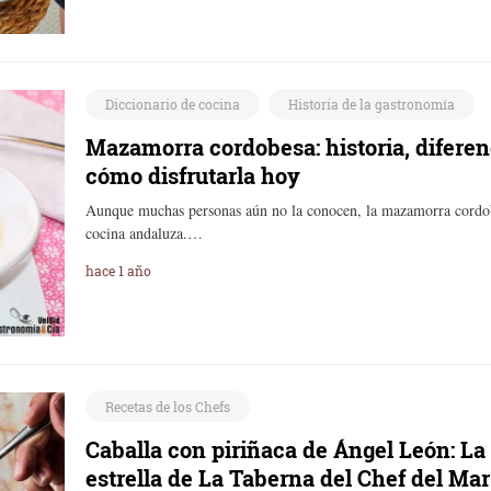
Diccionario de cocina
Historia de la gastronomía
Mazamorra cordobesa: historia, diferen
cómo disfrutarla hoy
Aunque muchas personas aún no la conocen, la mazamorra cordobe
cocina andaluza.…
hace 1 año
Recetas de los Chefs
Caballa con piriñaca de Ángel León: La 
estrella de La Taberna del Chef del Mar